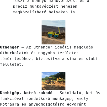
teszi a könnyű manőverezést és a
precíz munkavégzést nehezen
megközelíthető helyeken is.
Úthenger
– Az úthenger ideális megoldás
útburkolatok és nagyobb területek
tömörítéséhez, biztosítva a sima és stabil
felületet.
Kombigép, kotró-rakodó
– Sokoldalú, kettős
funkcióval rendelkező munkagép, amely
kotrásra és anyagmozgatásra egyaránt