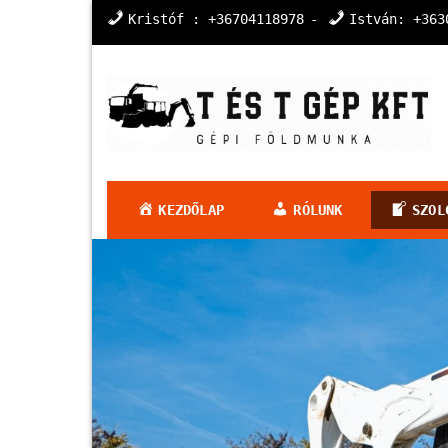
Skip
Kristóf : +36704118978
István: +363
to
content
T és T Gép Kft
Gépi földmunka Pest Vármegyében és Nógrád 
KEZDŐLAP
RÓLUNK
SZOL