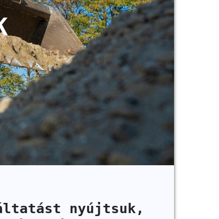
K
áltatást nyújtsuk,