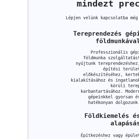
mindezt pre
Lépjen velünk kapcsolatba még
Tereprendezés gép
földmunkáva
Professzionális gép
földmunka szolgáltatás
nyújtunk tereprendezéshez
építési terüle
előkészítéséhez, kerte
kialakításához és ingatlano
körüli tere
karbantartásához. Moder
gépeinkkel gyorsan é
hatékonyan dolgozunk
Földkiemelés é
alapásá
Építkezéshez vagy épüle