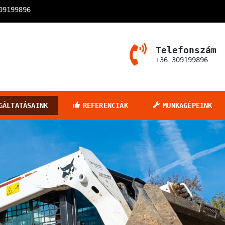
09199896
Telefonszám
+36 309199896
Vármegyében
GÁLTATÁSAINK
REFERENCIÁK
MUNKAGÉPEINK