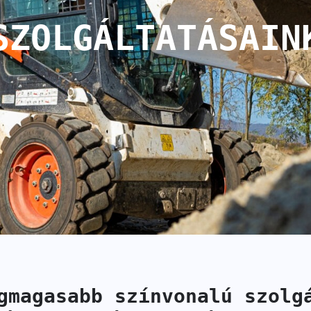
SZOLGÁLTATÁSAIN
magasabb színvonalú szolg