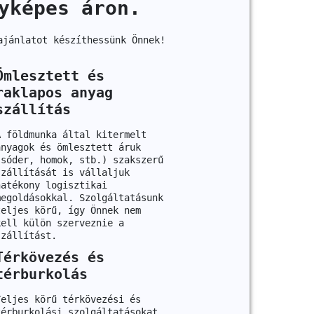
yképes áron.
ajánlatot készíthessünk Önnek!
Ömlesztett és
raklapos anyag
szállítás
A földmunka által kitermelt
anyagok és ömlesztett áruk
(sóder, homok, stb.) szakszerű
szállítását is vállaljuk
hatékony logisztikai
megoldásokkal. Szolgáltatásunk
teljes körű, így Önnek nem
kell külön szerveznie a
szállítást.
Térkövezés és
térburkolás
Teljes körű térkövezési és
térburkolási szolgáltatásokat