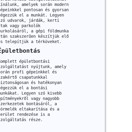
kínálunk, amelyek során modern
gépeinkkel pontosan és gyorsan
végezzük el a munkát. Legyen
szó udvarok, járdák, kerti
utak vagy parkolók
burkolásáról, a gépi földmunka
után szakszerűen készítjük elő
és telepítjük a térköveket.
Épületbontás
Komplett épületbontási
szolgáltatást nyújtunk, amely
során profi gépeinkkel és
szakértő csapatunkkal
biztonságosan és hatékonyan
végezzük el a bontási
munkákat. Legyen szó kisebb
építményekről vagy nagyobb
szerkezetek bontásáról, a
törmelék eltakarítása és a
terület rendezése is a
szolgáltatás része.