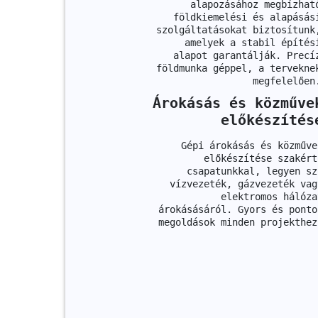
alapozásához megbízhat
földkiemelési és alapásás
szolgáltatásokat biztosítunk
amelyek a stabil építés
alapot garantálják. Precí
földmunka géppel, a tervekne
megfelelően
Árokásás és közműve
előkészítés
Gépi árokásás és közműve
előkészítése szakért
csapatunkkal, legyen sz
vízvezeték, gázvezeték vag
elektromos hálóza
árokásásáról. Gyors és ponto
megoldások minden projekthez