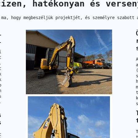
cízen, hatékonyan és versen
 ma, hogy megbeszéljük projektjét, és személyre szabott 
i
l
i
t
,
t
k
k
p
n
s
.
s
s
t