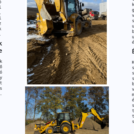
ó
i
,
i
z
k
.
k
e
k
ő
ó
y
t
s
.